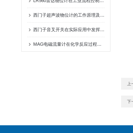
LR560雷达物位计在工业流程控制和环保监测中广泛应用
西门子超声波物位计的工作原理及应用途径
西门子音叉开关在实际应用中发挥哪些作用？
MAG电磁流量计在化学反应过程中测量腐蚀性液体的流量
上
下