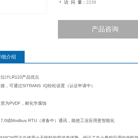
访 问 量：
2239
产品咨询
详细介绍
位计LR110产品优点
接，可通过SITRANS IQ轻松设置
（认证申请中）
质为PVDF，耐化学腐蚀
T 7.0或Modbus RTU（准备中）通讯，能使工业应用更智能化
段FMCW雷达在使用小天线时的窄波束优势，保证了在小量程应用中的性