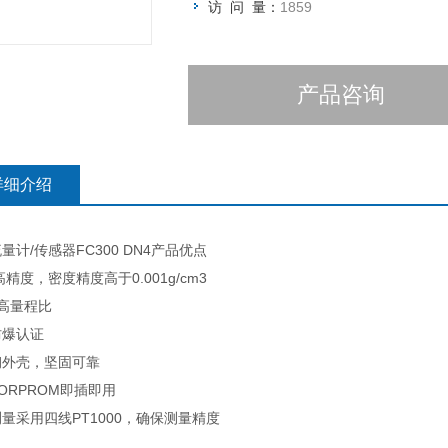
访 问 量：
1859
产品咨询
详细介绍
量计/传感器FC300 DN4产品优点
%高精度，密度精度高于0.001g/cm3
:1高量程比
防爆认证
钢外壳，坚固可靠
SORPROM即插即用
量采用四线PT1000，确保测量精度