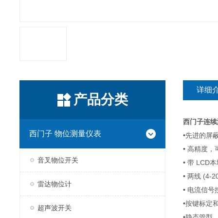
详细
产品分类
西门子连续
西门子 物位测量仪表
•先进的屏
• 高精度，
音叉物位开关
• 带 LCD
• 两线 (4
雷达物位计
• 电流信号按
•按键标定
超声波开关
•静态管型