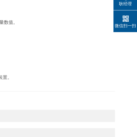
耿经理
量数值。
微信扫一扫
装置。