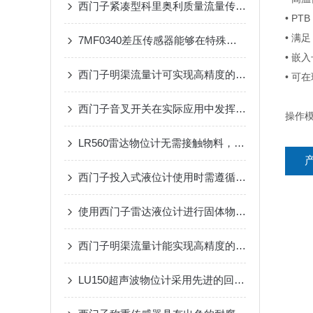
西门子紧凑型科里奥利质量流量传感器更小更高效
• PT
• 满足
7MF0340差压传感器能够在特殊的温度条件下正常工作
• 嵌入
西门子明渠流量计可实现高精度的流量计量
• 可
西门子音叉开关在实际应用中发挥哪些作用？
操作
LR560雷达物位计无需接触物料，安装简单方便
西门子投入式液位计使用时需遵循哪些步骤？
使用西门子雷达液位计进行固体物料的测量
西门子明渠流量计能实现高精度的液位测量
LU150超声波物位计采用先进的回波捕捉算法和自适应阈值技术