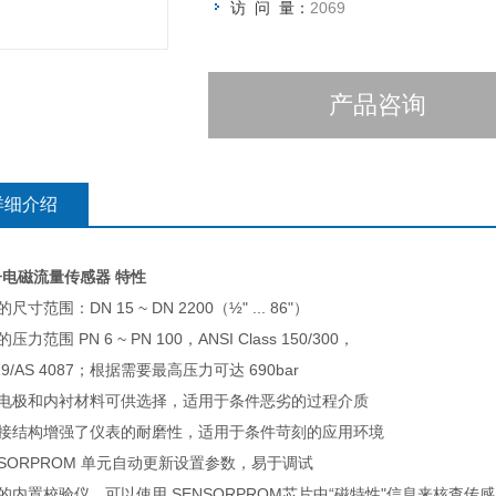
访 问 量：
2069
产品咨询
详细介绍
子
电磁流量传感器
特性
的尺寸范围：DN 15 ~ DN 2200（½" ... 86"）
的压力范围 PN 6 ~ PN 100，ANSI Class 150/300，
19/AS 4087；根据需要最高压力可达 690bar
种电极和内衬材料可供选择，适用于条件恶劣的过程介质
全焊接结构增强了仪表的耐磨性，适用于条件苛刻的应用环境
ENSORPROM 单元自动更新设置参数，易于调试
进的内置校验仪，可以使用 SENSORPROM芯片中“磁特性"信息来核查传