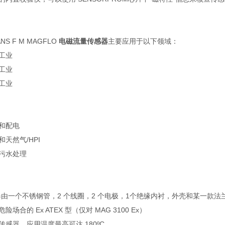
：
ANS F M MAGFLO
电磁流量传感器
主要应用于以下领域：
程工业
学工业
铁工业
电和配电
和天然气/HPI
和污水处理
由一个不锈钢管，2 个线圈，2 个电极，1个绝缘内衬，外壳和某一款法
危险场合的 Ex ATEX 型（仅对 MAG 3100 Ex）
温传感器，应用温度最高可达 180ºC